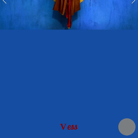
ess
V