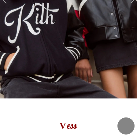
ess
V