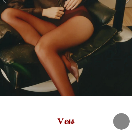
ess
V