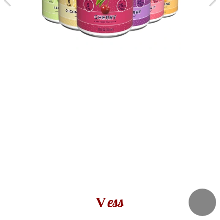
ess
V