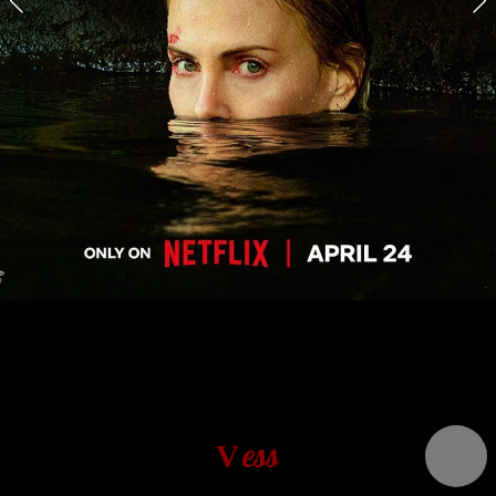
ess
V